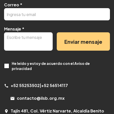
Correo
*
Mensaje
*
Enviar mensaje
He leído y estoy de acuerdo con el Aviso de
privacidad
+52 55253502
|
+52 56514117
call
contacto@ilsb.org.mx
email
Tajín 481, Col. Vértiz Narvarte, Alcaldía Benito
room