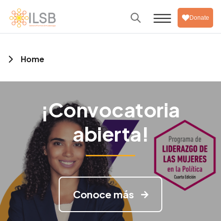
Donate
Home
¡Convocatoria
abierta!
Conoce más