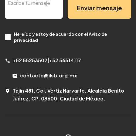
Enviar mensaje
He leído y estoy de acuerdo con el Aviso de
privacidad
+52 55253502
|
+52 56514117
call
contacto@ilsb.org.mx
email
Tajín 481, Col. Vértiz Narvarte, Alcaldía Benito
room
Juárez. CP. 03600, Ciudad de México.