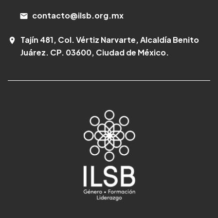
contacto@ilsb.org.mx
email
Tajín 481, Col. Vértiz Narvarte, Alcaldía Benito
room
Juárez. CP. 03600, Ciudad de México.