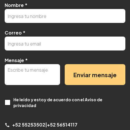
Nombre
*
Correo
*
Mensaje
*
Enviar mensaje
He leído y estoy de acuerdo con el Aviso de
privacidad
+52 55253502
|
+52 56514117
call