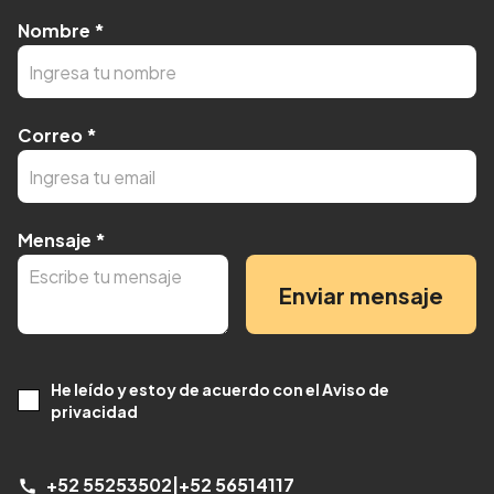
Nombre
*
Correo
*
Mensaje
*
Enviar mensaje
He leído y estoy de acuerdo con el Aviso de
privacidad
+52 55253502
|
+52 56514117
call