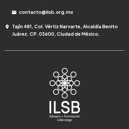
contacto@ilsb.org.mx
email
Tajín 481, Col. Vértiz Narvarte, Alcaldía Benito
room
Juárez. CP. 03600, Ciudad de México.