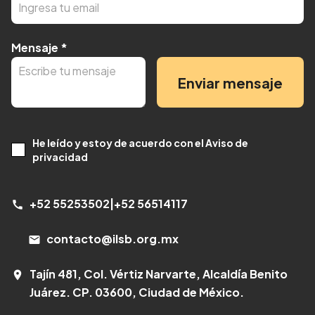
Mensaje
*
Enviar mensaje
He leído y estoy de acuerdo con el Aviso de
privacidad
+52 55253502
|
+52 56514117
call
contacto@ilsb.org.mx
email
Tajín 481, Col. Vértiz Narvarte, Alcaldía Benito
room
Juárez. CP. 03600, Ciudad de México.