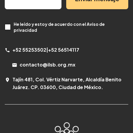
He leído y estoy de acuerdo con el Aviso de
privacidad
+52 55253502
|
+52 56514117
call
contacto@ilsb.org.mx
email
Tajín 481, Col. Vértiz Narvarte, Alcaldía Benito
room
Juárez. CP. 03600, Ciudad de México.