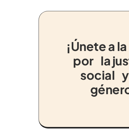
¡Únete a la
por la jus
social y
géner