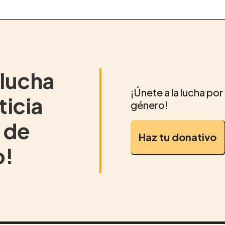
 lucha
¡Únete a la lucha por l
ticia
género!
 de
Haz tu donativo
o!