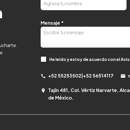
n
Mensaje
*
cucharte.
 e
He leído y estoy de acuerdo con el Avi
+52 55253502
|
+52 56514117
call
email
Tajín 481, Col. Vértiz Narvarte, Al
room
de México.