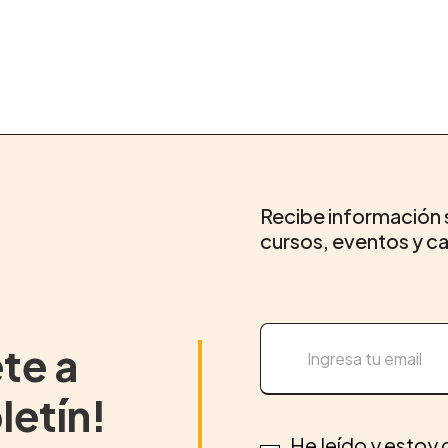
Recibe información 
cursos, eventos y 
te a
letín!
He leído y estoy