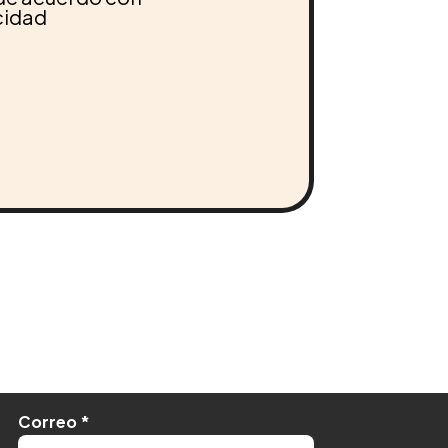
acidad
Correo
*