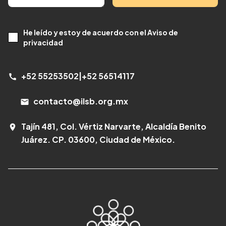
He leído y estoy de acuerdo con el Aviso de
privacidad
+52 55253502
|
+52 56514117
call
contacto@ilsb.org.mx
email
Tajín 481, Col. Vértiz Narvarte, Alcaldía Benito
room
Juárez. CP. 03600, Ciudad de México.