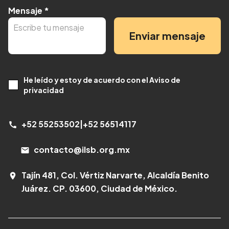
Mensaje
*
Enviar mensaje
He leído y estoy de acuerdo con el Aviso de
privacidad
+52 55253502
|
+52 56514117
call
contacto@ilsb.org.mx
email
Tajín 481, Col. Vértiz Narvarte, Alcaldía Benito
room
Juárez. CP. 03600, Ciudad de México.