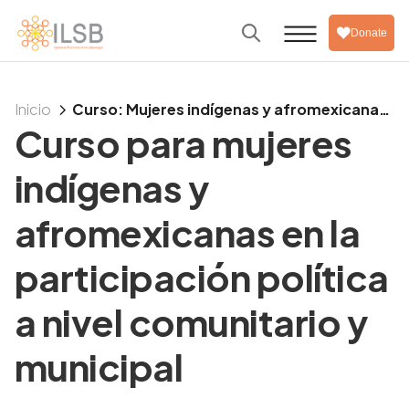
Donate
5
Inicio
Curso: Mujeres indígenas y afromexicanas
Curso para mujeres
en la participación política comunitaria y
municipal
indígenas y
afromexicanas en la
participación política
a nivel comunitario y
municipal