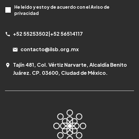
He leído y estoy de acuerdo con el Aviso de
privacidad
+52 55253502
|
+52 56514117
call
contacto@ilsb.org.mx
email
Tajín 481, Col. Vértiz Narvarte, Alcaldía Benito
room
Juárez. CP. 03600, Ciudad de México.