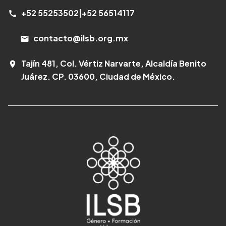
+52 55253502
|
+52 56514117
call
contacto@ilsb.org.mx
email
Tajín 481, Col. Vértiz Narvarte, Alcaldía Benito
room
Juárez. CP. 03600, Ciudad de México.