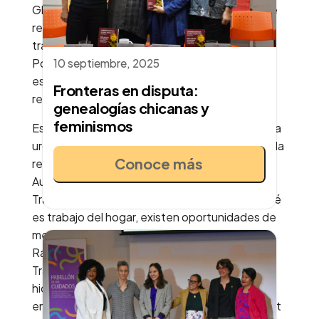
Global por los Cuidados, señaló que “la falta de
reconocimiento de derechos laborales de las
trabajadoras del hogar es un problema global.
Por eso, en la Alianza trabajamos por abrir
10 septiembre, 2025
espacios como este que nos permitan tener
Fronteras en disputa:
reflexiones entre todos los actores.”
genealogías chicanas y
feminismos
Este llamado al reconocimiento se vincula con la
urgencia de políticas públicas que trasciendan la
Conoce más
retórica y materialicen derechos laborales.
Aunque en la reforma a la Ley Federal de
Trabajo, en 2009, se incluyó la definición de qué
es trabajo del hogar, existen oportunidades de
mejora. Así lo expuso la Mtra. Graciela Aurora
Ramirez Zepeda, directora de Políticas de
Trabajo Digno de la Secretaría del Trabajo. “Se
hicieron reformas en la Ley Federal del Trabajo,
en la Ley del Seguro Social y la Ley del Infonavit