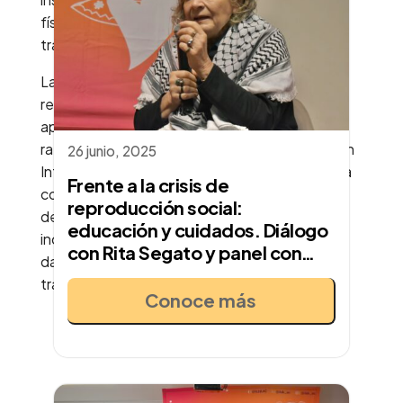
física en que se encuentran las personas
trabajadoras del hogar y cuidadoras.
Las ponentes coincidieron en que México
requiere estadísticas oficiales que visibilicen el
aporte económico del sector, así como la
ratificación del Convenio 189 de la Organización
26 junio, 2025
Internacional del Trabajo (OIT), que garantizaría
Frente a la crisis de
condiciones laborales dignas. Además,
reproducción social:
destacaron que cualquier política pública debe
educación y cuidados. Diálogo
incorporar una perspectiva de género y clase,
con Rita Segato y panel con
dado el perfil socioeconómico de las
representantes de gobierno y
trabajadoras.
academia
Conoce más