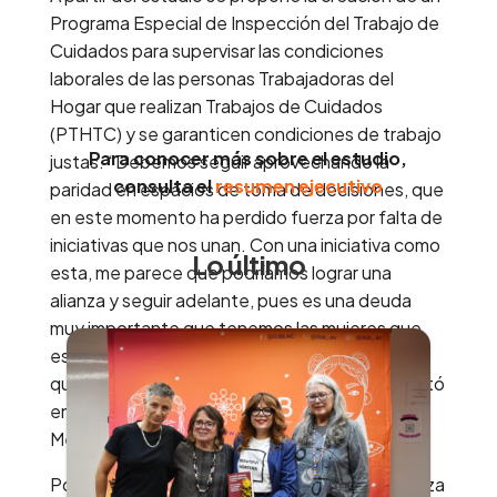
Programa Especial de Inspección del Trabajo de
Cuidados para supervisar las condiciones
laborales de las personas Trabajadoras del
Hogar que realizan Trabajos de Cuidados
(PTHTC) y se garanticen condiciones de trabajo
Para conocer más sobre el estudio,
justas. “Debemos seguir aprovechando la
consulta el
resumen ejecutivo
paridad en espacios de toma de decisiones, que
en este momento ha perdido fuerza por falta de
iniciativas que nos unan. Con una iniciativa como
Lo último
esta, me parece que podríamos lograr una
alianza y seguir adelante, pues es una deuda
muy importante que tenemos las mujeres que
estamos en el Congreso con las otras mujeres
que cuidan y realizan trabajo doméstico”, resaltó
en su participación la diputada federal, Patricia
Mercado.
Por su parte, Jaqueline Leduc, parte de la Alianza