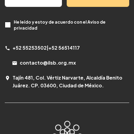
He leído y estoy de acuerdo con el Aviso de
privacidad
+52 55253502
|
+52 56514117
call
contacto@ilsb.org.mx
email
Tajín 481, Col. Vértiz Narvarte, Alcaldía Benito
room
Juárez. CP. 03600, Ciudad de México.