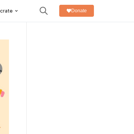
úcrate
Donate