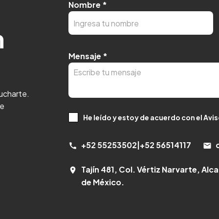
Nombre
*
n
Mensaje
*
cucharte.
 e
He leído y estoy de acuerdo con el Avi
+52 55253502
|
+52 56514117
call
email
Tajín 481, Col. Vértiz Narvarte, Al
room
de México.