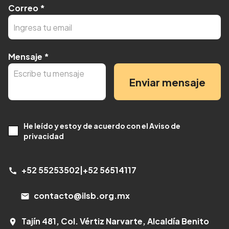
Correo
*
Mensaje
*
Enviar mensaje
He leído y estoy de acuerdo con el Aviso de
privacidad
+52 55253502
|
+52 56514117
call
contacto@ilsb.org.mx
email
Tajín 481, Col. Vértiz Narvarte, Alcaldía Benito
room