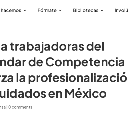
e hacemos
Fórmate
Bibliotecas
Invol
a a trabajadoras del
tándar de Competencia
za la profesionalizaci
cuidados en México
ensa
|
0 comments