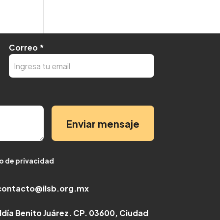
Correo
*
Enviar mensaje
so de privacidad
contacto@ilsb.org.mx
caldía Benito Juárez. CP. 03600, Ciudad