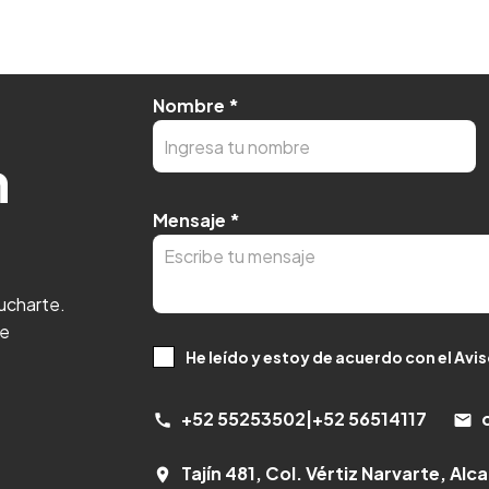
Nombre
*
n
Mensaje
*
cucharte.
 e
He leído y estoy de acuerdo con el Avi
+52 55253502
|
+52 56514117
call
email
Tajín 481, Col. Vértiz Narvarte, Al
room