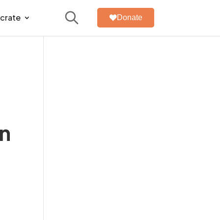
úcrate
Donate
ón