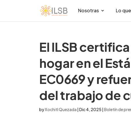
Nosotras
Lo qu
El ILSB certific
hogar en el Es
EC0669 y refuer
del trabajo de 
by
Xochitl Quezada
|
Dic 4, 2025
|
Boletín de pr